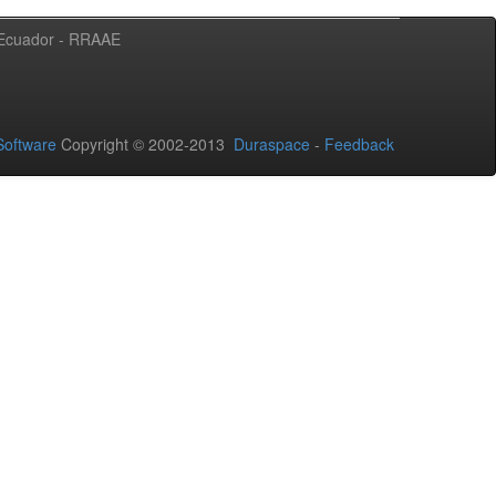
l Ecuador - RRAAE
oftware
Copyright © 2002-2013
Duraspace
-
Feedback