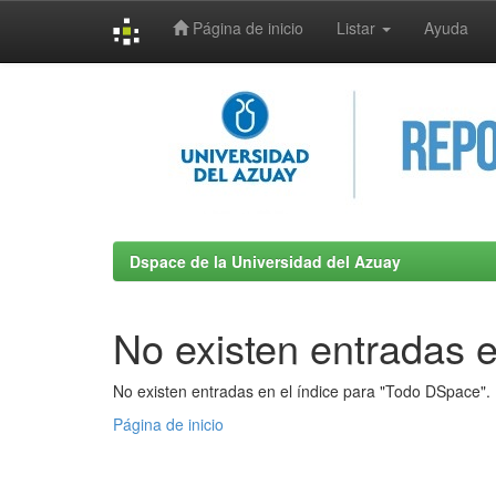
Página de inicio
Listar
Ayuda
Skip
navigation
Dspace de la Universidad del Azuay
No existen entradas e
No existen entradas en el índice para "Todo DSpace".
Página de inicio