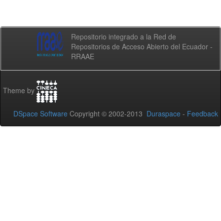
Repositorio integrado a la Red de
Repositorios de Acceso Abierto del Ecuador -
RRAAE
Theme by
DSpace Software
Copyright © 2002-2013
Duraspace
-
Feedback