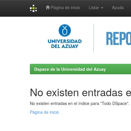
Página de inicio
Listar
Ayuda
Skip
navigation
Dspace de la Universidad del Azuay
No existen entradas e
No existen entradas en el índice para "Todo DSpace".
Página de inicio