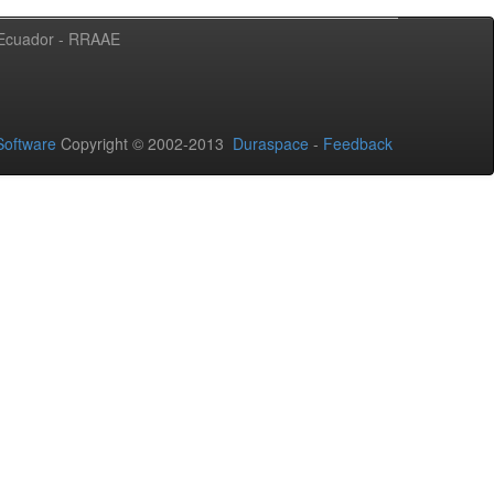
l Ecuador - RRAAE
oftware
Copyright © 2002-2013
Duraspace
-
Feedback