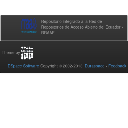
Repositorio integrado a la Red de
Repositorios de Acceso Abierto del Ecuador -
RRAAE
Theme by
DSpace Software
Copyright © 2002-2013
Duraspace
-
Feedback