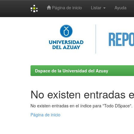
Página de inicio
Listar
Ayuda
Skip
navigation
Dspace de la Universidad del Azuay
No existen entradas e
No existen entradas en el índice para "Todo DSpace".
Página de inicio