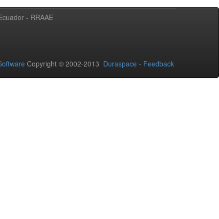
l Ecuador - RRAAE
oftware
Copyright © 2002-2013
Duraspace
-
Feedback