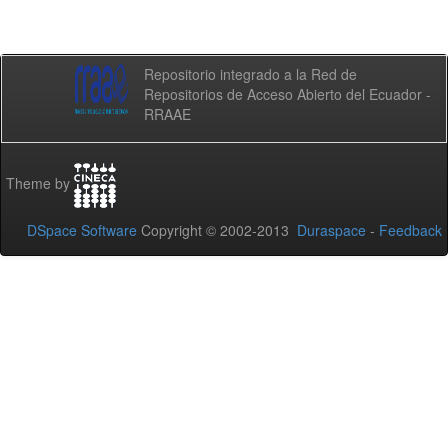
Repositorio integrado a la Red de
Repositorios de Acceso Abierto del Ecuador -
RRAAE
Theme by
DSpace Software
Copyright © 2002-2013
Duraspace
-
Feedback