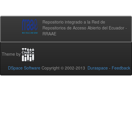
Repositorio integrado a la Red de
Repositorios de Acceso Abierto del Ecuador -
RRAAE
Theme by
DSpace Software
Copyright © 2002-2013
Duraspace
-
Feedback