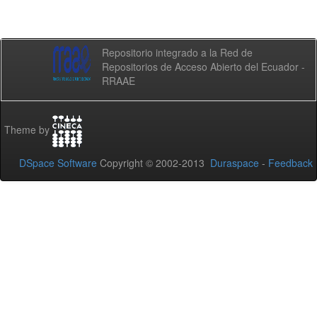
Repositorio integrado a la Red de
Repositorios de Acceso Abierto del Ecuador -
RRAAE
Theme by
DSpace Software
Copyright © 2002-2013
Duraspace
-
Feedback