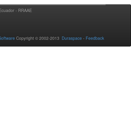
l Ecuador - RRAAE
oftware
Copyright © 2002-2013
Duraspace
-
Feedback