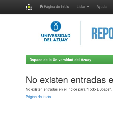
Página de inicio
Listar
Ayuda
Skip
navigation
Dspace de la Universidad del Azuay
No existen entradas e
No existen entradas en el índice para "Todo DSpace".
Página de inicio