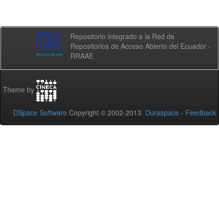
Repositorio integrado a la Red de
Repositorios de Acceso Abierto del Ecuador -
RRAAE
Theme by
DSpace Software
Copyright © 2002-2013
Duraspace
-
Feedback