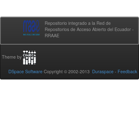
Repositorio integrado a la Red de
Repositorios de Acceso Abierto del Ecuador -
RRAAE
Theme by
DSpace Software
Copyright © 2002-2013
Duraspace
-
Feedback