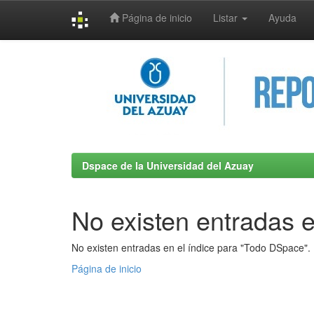
Página de inicio
Listar
Ayuda
Skip
navigation
Dspace de la Universidad del Azuay
No existen entradas e
No existen entradas en el índice para "Todo DSpace".
Página de inicio