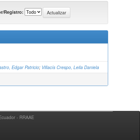
r/Registro:
stro, Edgar Patricio
;
Villacís Crespo, Leila Daniela
l Ecuador - RRAAE