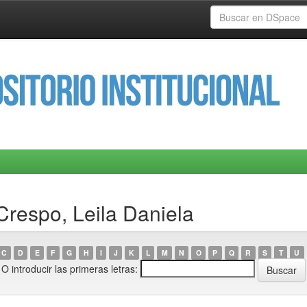
 Crespo, Leila Daniela
C
D
E
F
G
H
I
J
K
L
M
N
O
P
Q
R
S
T
U
O introducir las primeras letras: