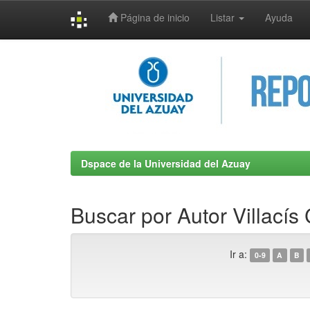
Página de inicio
Listar
Ayuda
Skip
navigation
Dspace de la Universidad del Azuay
Buscar por Autor Villacís
Ir a:
0-9
A
B