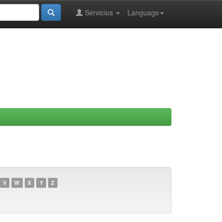
Servicios
Language
V
W
X
Y
Z