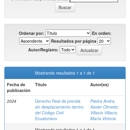
Ordenar por:
En orden:
Resultados por página
Autor/Registro:
Mostrando resultados 1 a 1 de 1
Fecha de
Título
Autor(es)
publicación
2024
Derecho Real de prenda
Piedra Andra,
sin desplazamiento dentro
Xavier Olmedo
;
del Código Civil
Villacís Villacís,
Ecuatoriano
María Victoria
Mostrando resultados 1 a 1 de 1