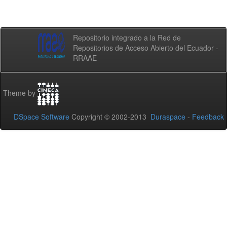
Repositorio integrado a la Red de
Repositorios de Acceso Abierto del Ecuador -
RRAAE
Theme by
DSpace Software
Copyright © 2002-2013
Duraspace
-
Feedback