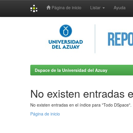
Página de inicio
Listar
Ayuda
Skip
navigation
Dspace de la Universidad del Azuay
No existen entradas e
No existen entradas en el índice para "Todo DSpace".
Página de inicio