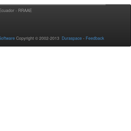
l Ecuador - RRAAE
oftware
Copyright © 2002-2013
Duraspace
-
Feedback