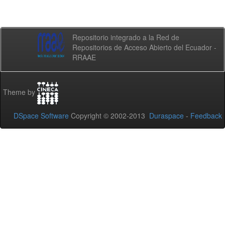
Repositorio integrado a la Red de
Repositorios de Acceso Abierto del Ecuador -
RRAAE
Theme by
DSpace Software
Copyright © 2002-2013
Duraspace
-
Feedback