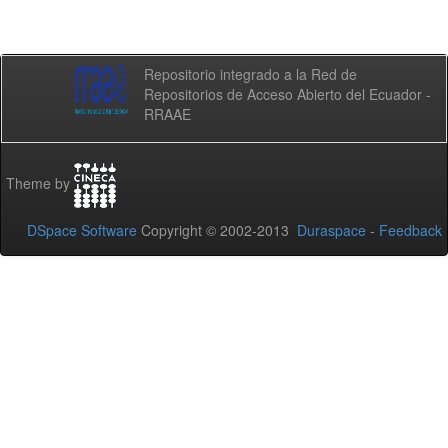
Repositorio integrado a la Red de
Repositorios de Acceso Abierto del Ecuador -
RRAAE
Theme by
DSpace Software
Copyright © 2002-2013
Duraspace
-
Feedback