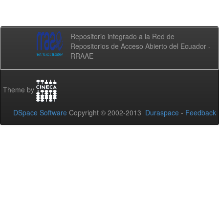
Repositorio integrado a la Red de
Repositorios de Acceso Abierto del Ecuador -
RRAAE
Theme by
DSpace Software
Copyright © 2002-2013
Duraspace
-
Feedback