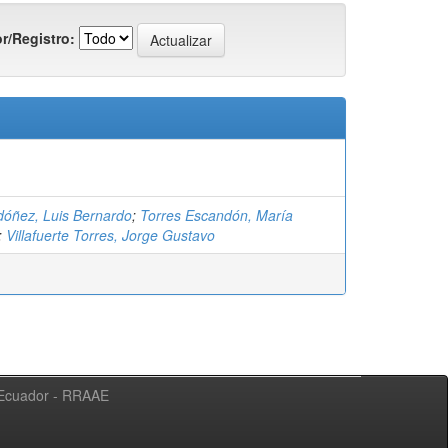
r/Registro:
óñez, Luis Bernardo
;
Torres Escandón, María
;
Villafuerte Torres, Jorge Gustavo
l Ecuador - RRAAE