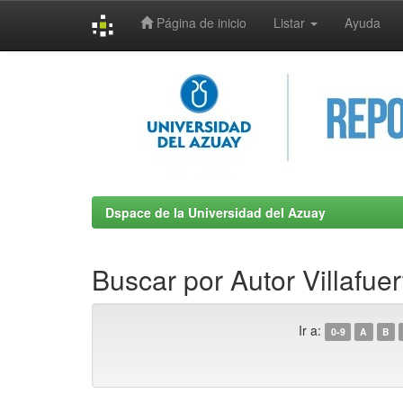
Página de inicio
Listar
Ayuda
Skip
navigation
Dspace de la Universidad del Azuay
Buscar por Autor Villafue
Ir a:
0-9
A
B