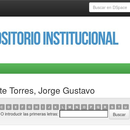
rte Torres, Jorge Gustavo
C
D
E
F
G
H
I
J
K
L
M
N
O
P
Q
R
S
T
U
O introducir las primeras letras: