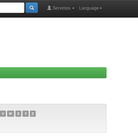
Servicios
Language
V
W
X
Y
Z