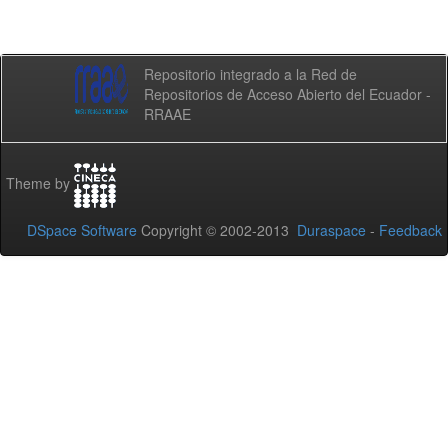
Repositorio integrado a la Red de
Repositorios de Acceso Abierto del Ecuador -
RRAAE
Theme by
DSpace Software
Copyright © 2002-2013
Duraspace
-
Feedback