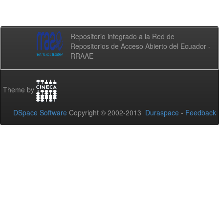
Repositorio integrado a la Red de
Repositorios de Acceso Abierto del Ecuador -
RRAAE
Theme by
DSpace Software
Copyright © 2002-2013
Duraspace
-
Feedback