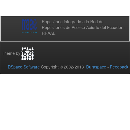
Repositorio integrado a la Red de
Repositorios de Acceso Abierto del Ecuador -
RRAAE
Theme by
DSpace Software
Copyright © 2002-2013
Duraspace
-
Feedback