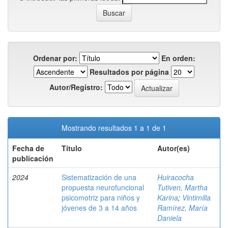
Ordenar por:
En orden:
Resultados por página
Autor/Registro:
Mostrando resultados 1 a 1 de 1
Fecha de
Título
Autor(es)
publicación
2024
Sistematización de una
Huiracocha
propuesta neurofuncional
Tutiven, Martha
psicomotriz para niños y
Karina
;
Vintimilla
jóvenes de 3 a 14 años
Ramírez, María
Daniela