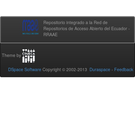
Repositorio integrado a la Red de
Repositorios de Acceso Abierto del Ecuador -
RRAAE
Theme by
DSpace Software
Copyright © 2002-2013
Duraspace
-
Feedback