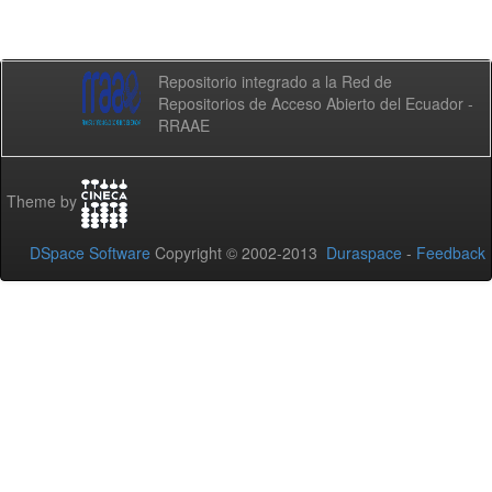
Repositorio integrado a la Red de
Repositorios de Acceso Abierto del Ecuador -
RRAAE
Theme by
DSpace Software
Copyright © 2002-2013
Duraspace
-
Feedback