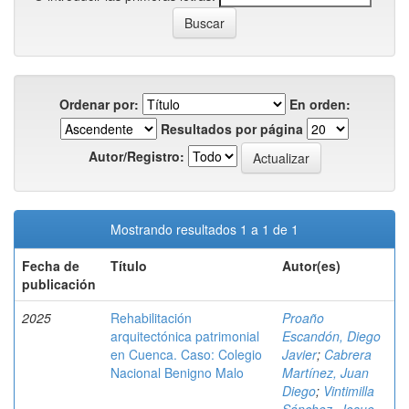
Ordenar por:
En orden:
Resultados por página
Autor/Registro:
Mostrando resultados 1 a 1 de 1
Fecha de
Título
Autor(es)
publicación
2025
Rehabilitación
Proaño
arquitectónica patrimonial
Escandón, Diego
en Cuenca. Caso: Colegio
Javier
;
Cabrera
Nacional Benigno Malo
Martínez, Juan
Diego
;
Vintimilla