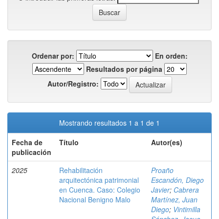
Ordenar por:
En orden:
Resultados por página
Autor/Registro:
Mostrando resultados 1 a 1 de 1
Fecha de
Título
Autor(es)
publicación
2025
Rehabilitación
Proaño
arquitectónica patrimonial
Escandón, Diego
en Cuenca. Caso: Colegio
Javier
;
Cabrera
Nacional Benigno Malo
Martínez, Juan
Diego
;
Vintimilla