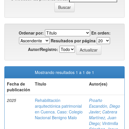
Ordenar por:
En orden:
Resultados por página
Autor/Registro:
Mostrando resultados 1 a 1 de 1
Fecha de
Título
Autor(es)
publicación
2025
Rehabilitación
Proaño
arquitectónica patrimonial
Escandón, Diego
en Cuenca. Caso: Colegio
Javier
;
Cabrera
Nacional Benigno Malo
Martínez, Juan
Diego
;
Vintimilla