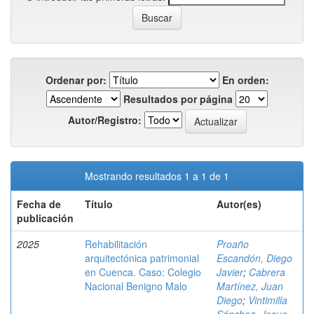
Ordenar por:
En orden:
Resultados por página
Autor/Registro:
Mostrando resultados 1 a 1 de 1
Fecha de
Título
Autor(es)
publicación
2025
Rehabilitación
Proaño
arquitectónica patrimonial
Escandón, Diego
en Cuenca. Caso: Colegio
Javier
;
Cabrera
Nacional Benigno Malo
Martínez, Juan
Diego
;
Vintimilla