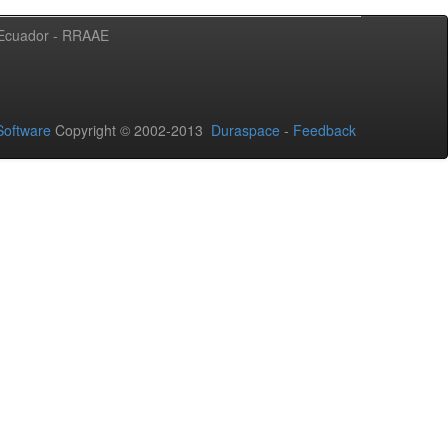
l Ecuador - RRAAE
oftware
Copyright © 2002-2013
Duraspace
-
Feedback