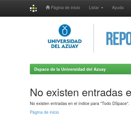
Página de inicio
Listar
Ayuda
Skip
navigation
Dspace de la Universidad del Azuay
No existen entradas e
No existen entradas en el índice para "Todo DSpace".
Página de inicio