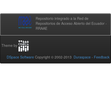
Repositorio integrado a la Red de
Repositorios de Acceso Abierto del Ecuador -
RRAAE
Theme by
DSpace Software
Copyright © 2002-2013
Duraspace
-
Feedback