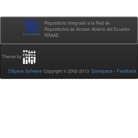
Repositorio integrado a la Red de
Repositorios de Acceso Abierto del Ecuador -
RRAAE
Theme by
DSpace Software
Copyright © 2002-2013
Duraspace
-
Feedback