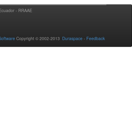
l Ecuador - RRAAE
oftware
Copyright © 2002-2013
Duraspace
-
Feedback