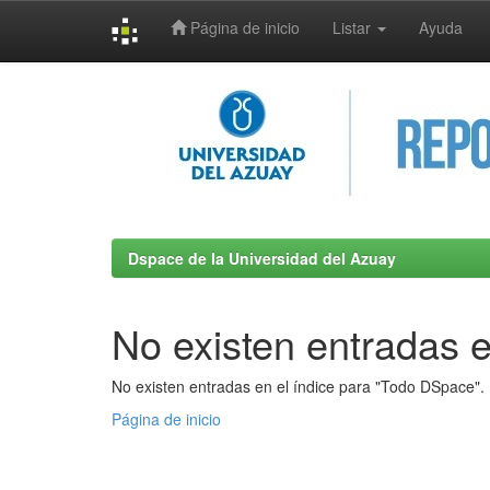
Página de inicio
Listar
Ayuda
Skip
navigation
Dspace de la Universidad del Azuay
No existen entradas e
No existen entradas en el índice para "Todo DSpace".
Página de inicio