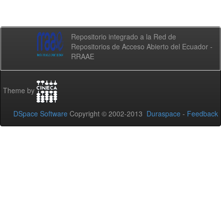
Repositorio integrado a la Red de
Repositorios de Acceso Abierto del Ecuador -
RRAAE
Theme by
DSpace Software
Copyright © 2002-2013
Duraspace
-
Feedback