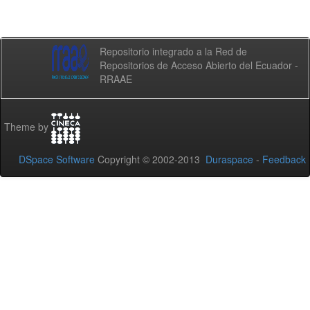
Repositorio integrado a la Red de
Repositorios de Acceso Abierto del Ecuador -
RRAAE
Theme by
DSpace Software
Copyright © 2002-2013
Duraspace
-
Feedback