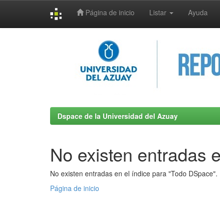
Página de inicio
Listar
Ayuda
Skip
navigation
Dspace de la Universidad del Azuay
No existen entradas e
No existen entradas en el índice para "Todo DSpace".
Página de inicio