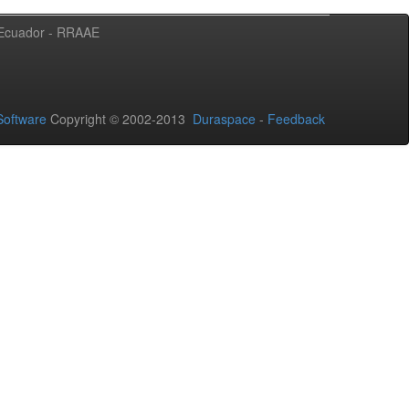
l Ecuador - RRAAE
oftware
Copyright © 2002-2013
Duraspace
-
Feedback