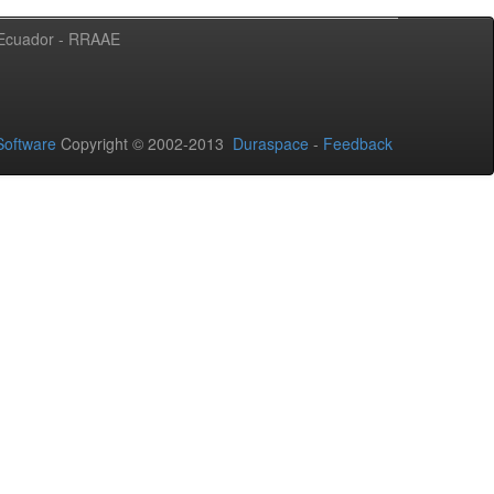
l Ecuador - RRAAE
oftware
Copyright © 2002-2013
Duraspace
-
Feedback