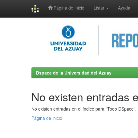
Página de inicio
Listar
Ayuda
Skip
navigation
Dspace de la Universidad del Azuay
No existen entradas e
No existen entradas en el índice para "Todo DSpace".
Página de inicio