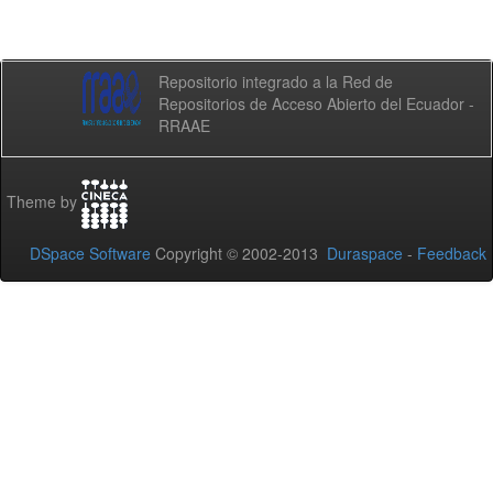
Repositorio integrado a la Red de
Repositorios de Acceso Abierto del Ecuador -
RRAAE
Theme by
DSpace Software
Copyright © 2002-2013
Duraspace
-
Feedback