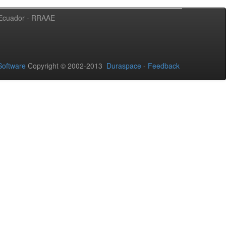
l Ecuador - RRAAE
oftware
Copyright © 2002-2013
Duraspace
-
Feedback