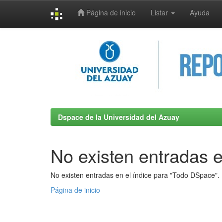
Página de inicio
Listar
Ayuda
Skip
navigation
Dspace de la Universidad del Azuay
No existen entradas e
No existen entradas en el índice para "Todo DSpace".
Página de inicio