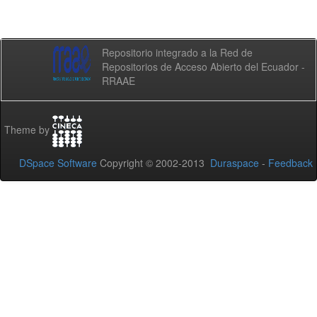
Repositorio integrado a la Red de
Repositorios de Acceso Abierto del Ecuador -
RRAAE
Theme by
DSpace Software
Copyright © 2002-2013
Duraspace
-
Feedback