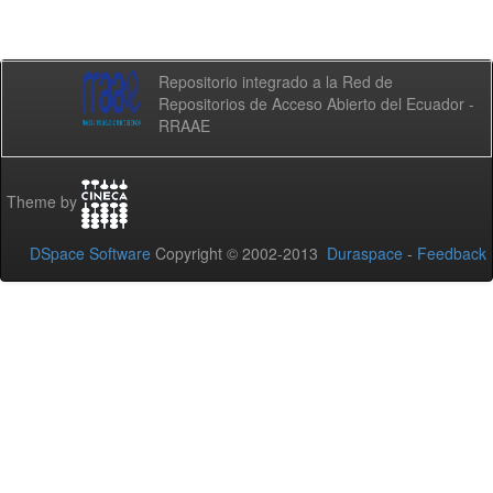
Repositorio integrado a la Red de
Repositorios de Acceso Abierto del Ecuador -
RRAAE
Theme by
DSpace Software
Copyright © 2002-2013
Duraspace
-
Feedback