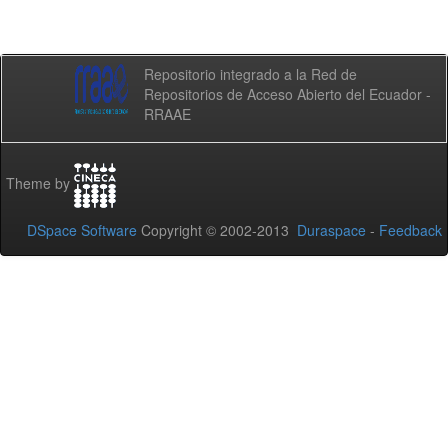
Repositorio integrado a la Red de
Repositorios de Acceso Abierto del Ecuador -
RRAAE
Theme by
DSpace Software
Copyright © 2002-2013
Duraspace
-
Feedback