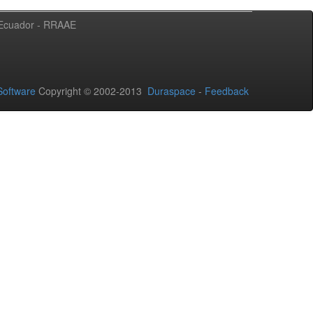
l Ecuador - RRAAE
oftware
Copyright © 2002-2013
Duraspace
-
Feedback