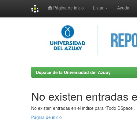
Página de inicio
Listar
Ayuda
Skip
navigation
Dspace de la Universidad del Azuay
No existen entradas e
No existen entradas en el índice para "Todo DSpace".
Página de inicio