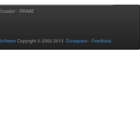
l Ecuador - RRAAE
oftware
Copyright © 2002-2013
Duraspace
-
Feedback