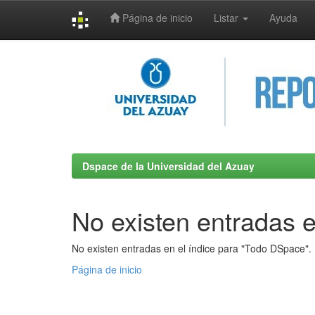
Página de inicio
Listar
Ayuda
Skip
navigation
Dspace de la Universidad del Azuay
No existen entradas e
No existen entradas en el índice para "Todo DSpace".
Página de inicio