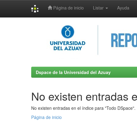
Página de inicio
Listar
Ayuda
Skip
navigation
Dspace de la Universidad del Azuay
No existen entradas e
No existen entradas en el índice para "Todo DSpace".
Página de inicio