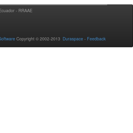
l Ecuador - RRAAE
oftware
Copyright © 2002-2013
Duraspace
-
Feedback