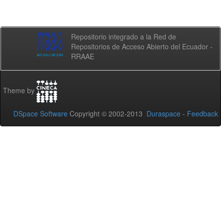
Repositorio integrado a la Red de
Repositorios de Acceso Abierto del Ecuador -
RRAAE
Theme by
DSpace Software
Copyright © 2002-2013
Duraspace
-
Feedback