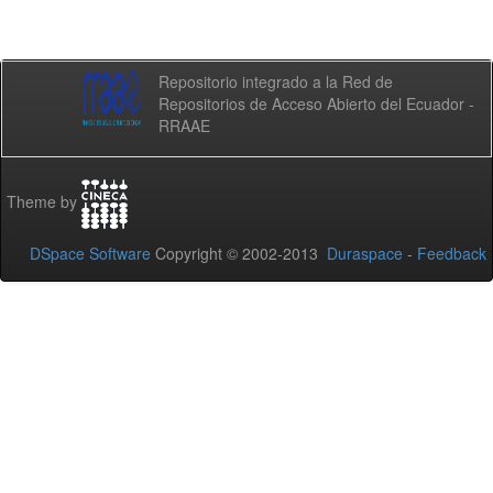
Repositorio integrado a la Red de
Repositorios de Acceso Abierto del Ecuador -
RRAAE
Theme by
DSpace Software
Copyright © 2002-2013
Duraspace
-
Feedback