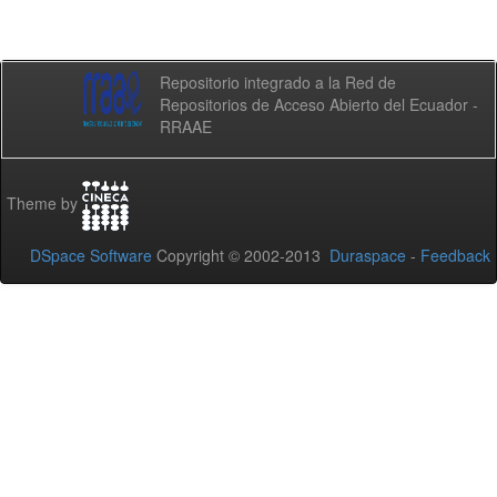
Repositorio integrado a la Red de
Repositorios de Acceso Abierto del Ecuador -
RRAAE
Theme by
DSpace Software
Copyright © 2002-2013
Duraspace
-
Feedback