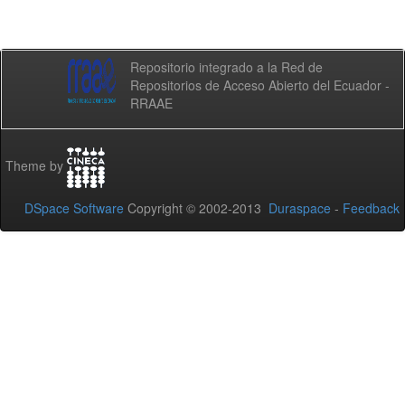
Repositorio integrado a la Red de
Repositorios de Acceso Abierto del Ecuador -
RRAAE
Theme by
DSpace Software
Copyright © 2002-2013
Duraspace
-
Feedback